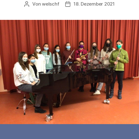
Von
welschf
18. Dezember 2021
Beitragsautor
Veröffentlichungsdatum