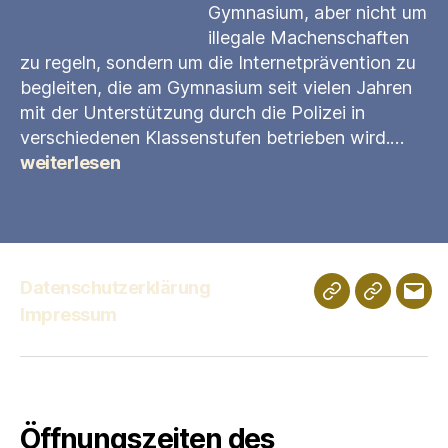
Gymnasium, aber nicht um
illegale Machenschaften
zu regeln, sondern um die Internetprävention zu
begleiten, die am Gymnasium seit vielen Jahren
mit der Unterstützung durch die Polizei in
Präv
verschiedenen Klassenstufen betrieben wird.…
Gef
weiterlesen
im
Netz
Datenschutzerklärung
Schulportfolio
Digitales
E-
Impressum
Klassenz
Mail
Öffnungszeiten des