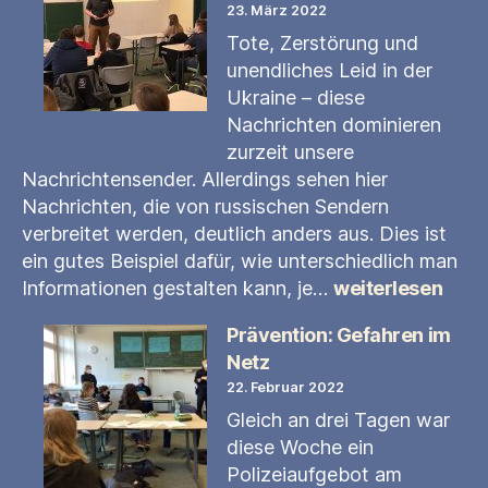
23. März 2022
Tote, Zerstörung und
unendliches Leid in der
Ukraine – diese
Nachrichten dominieren
zurzeit unsere
Nachrichtensender. Allerdings sehen hier
Nachrichten, die von russischen Sendern
verbreitet werden, deutlich anders aus. Dies ist
ein gutes Beispiel dafür, wie unterschiedlich man
Achtklässler
Informationen gestalten kann, je…
weiterlesen
werden
für
Prävention: Gefahren im
Fake
Netz
News
22. Februar 2022
sensiblisiert
Gleich an drei Tagen war
diese Woche ein
Polizeiaufgebot am