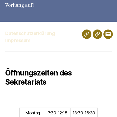
Vorhang auf!
Datenschutzerklärung
Schulportfolio
Digitales
E-
Impressum
Klassenz
Mail
Öffnungszeiten des
Sekretariats
Montag
7:30-12:15
13:30-16:30