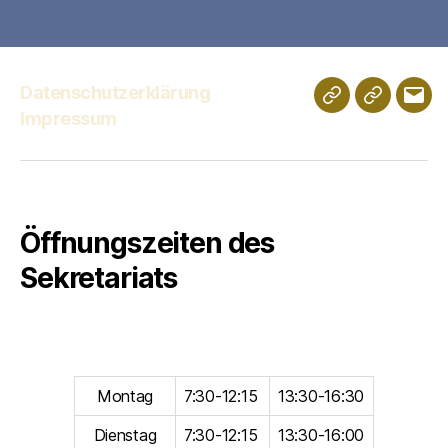
Datenschutzerklärung
Schulportfolio
Digitales
E-
Impressum
Klassenz
Mail
Öffnungszeiten des
Sekretariats
Montag
7:30-12:15
13:30-16:30
Dienstag
7:30-12:15
13:30-16:00