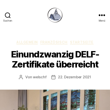
Suchen
Menü
Gymnasium
Hechingen
Kategorien
ALLGEMEIN
FRANZÖSISCH
STARTSEITE
Einundzwanzig DELF-
Zertifikate überreicht
Von
welschf
22. Dezember 2021
Beitragsautor
Veröffentlichungsdatum