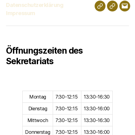
Datenschutzerklärung
Schulportfolio
Digitales
E-
Impressum
Klassenz
Mail
Öffnungszeiten des
Sekretariats
Montag
7:30-12:15
13:30-16:30
Dienstag
7:30-12:15
13:30-16:00
Mittwoch
7:30-12:15
13:30-16:30
Donnerstag
7:30-12:15
13:30-16:00