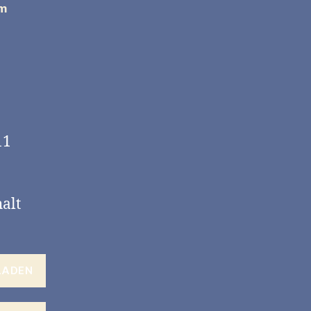
om
11
alt
LADEN