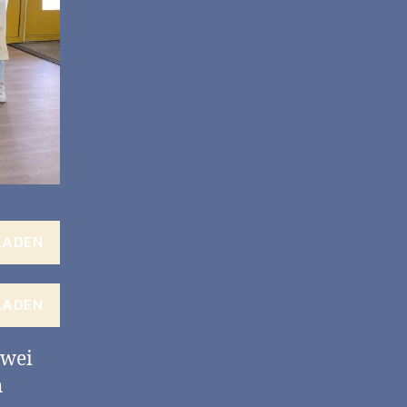
LADEN
LADEN
zwei
h