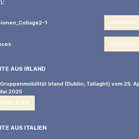
n:
sionen_Collage2-1
HERUNTER
nces
HERUNTER
HTE AUS IRLAND
 Gruppenmobilität Irland (Dublin, Tallaght) vom 25. Ap
Mai 2025
NTERLADEN
TE AUS ITALIEN