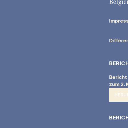
Belgie
Impres
Différe
BERIC
Bericht
zum 2. 
HERU
BERICH