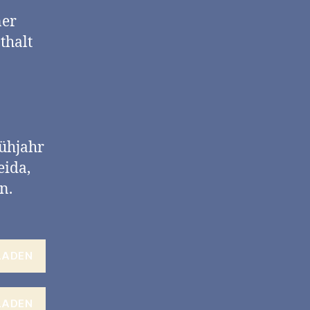
ner
thalt
rühjahr
eida,
n.
LADEN
LADEN