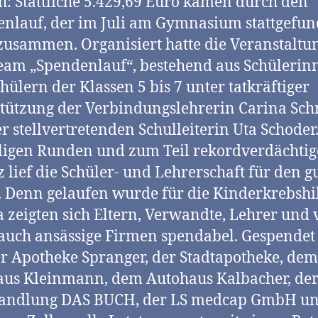
h: Stattliche 5.429,69 Euro kamen durch den
nlauf, der im Juli am Gymnasium stattgefu
 zusammen. Organisiert hatte die Veranstaltu
eam „Spendenlauf“, bestehend aus Schülerin
hülern der Klassen 5 bis 7 unter tatkräftiger
tützung der Verbindungslehrerin Carina Sch
r stellvertretenden Schulleiterin Uta Schoder
ligen Runden und zum Teil rekordverdächti
z lief die Schüler- und Lehrerschaft für den g
 Denn gelaufen wurde für die Kinderkrebshil
 zeigten sich Eltern, Verwandte, Lehrer und 
auch ansässige Firmen spendabel. Gespende
r Apotheke Spranger, der Stadtapotheke, dem
us Kleinmann, dem Autohaus Kalbacher, de
andlung DAS BUCH, der LS medcap GmbH un