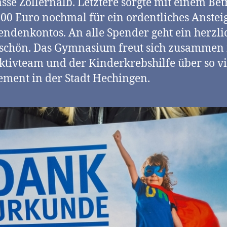
sse Zollernalb. Letztere sorgte mit einem Bet
00 Euro nochmal für ein ordentliches Anstei
endenkontos. An alle Spender geht ein herzli
schön. Das Gymnasium freut sich zusammen 
tivteam und der Kinderkrebshilfe über so vi
ment in der Stadt Hechingen.