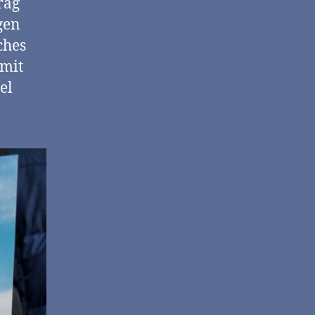
rag
gen
ches
mit
el