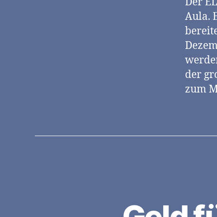
Der EL
Aula. 
bereit
Dezemb
werden
der gr
zum M
Geld f