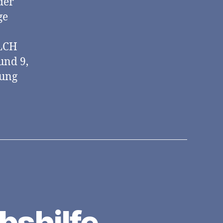
der
ge
ELCH
und 9,
dung
bshilfe