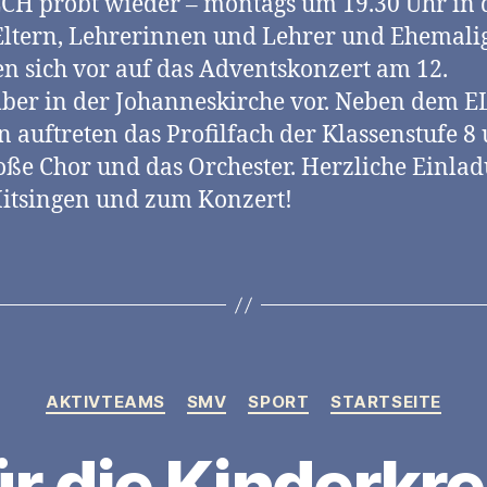
CH probt wieder – montags um 19.30 Uhr in 
Eltern, Lehrerinnen und Lehrer und Ehemali
en sich vor auf das Adventskonzert am 12.
er in der Johanneskirche vor. Neben dem 
 auftreten das Profilfach der Klassenstufe 8 
oße Chor und das Orchester. Herzliche Einla
itsingen und zum Konzert!
Kategorien
AKTIVTEAMS
SMV
SPORT
STARTSEITE
ür die Kinderkre