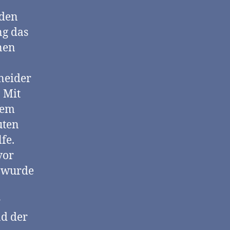
nden
ng das
nen
neider
. Mit
gem
uten
fe.
vor
t wurde
r
d der