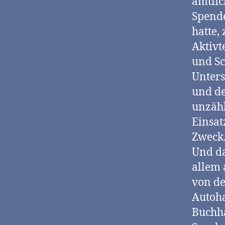
amtlic
Spende
hatte,
Aktivt
und Sc
Unters
und de
unzäh
Einsat
Zweck.
Und da
allem 
von de
Autoha
Buchh