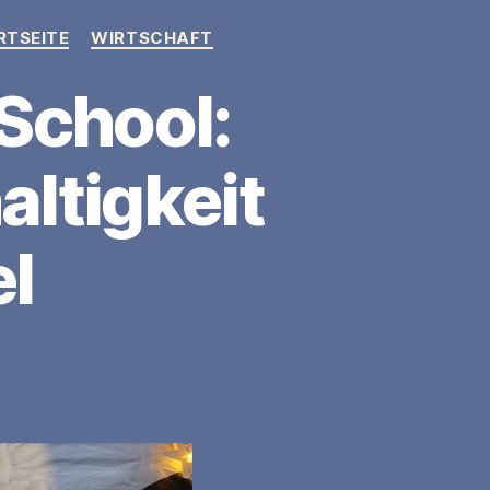
RTSEITE
WIRTSCHAFT
School:
ltigkeit
el