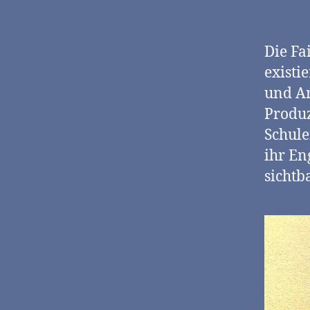
Die Fa
existi
und A
Produz
Schule
ihr En
sichtb