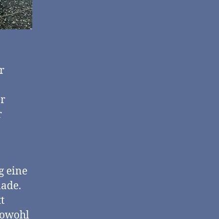
r
r
r
g eine
lade.
t
sowohl