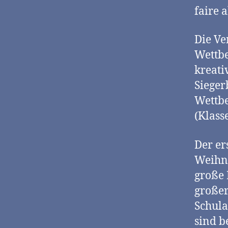
faire 
Die Ve
Wettbe
kreati
Sieger
Wettbe
(Klass
Der er
Weihna
große 
großer
Schula
sind b