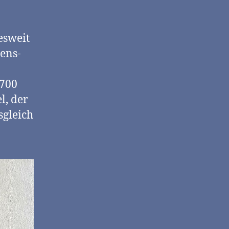
esweit
bens-
 700
l, der
sgleich