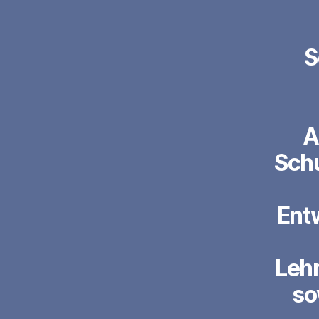
S
A
Schu
Entw
Lehr
so