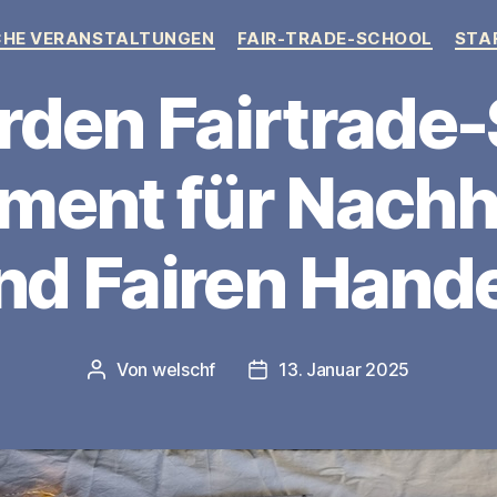
Kategorien
HE VERANSTALTUNGEN
FAIR-TRADE-SCHOOL
STA
rden Fairtrade-
ent für Nachha
nd Fairen Hand
Von
welschf
13. Januar 2025
Beitragsautor
Veröffentlichungsdatum