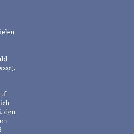
ielen
ald
asse).
uf
ich
i, den
nen
d