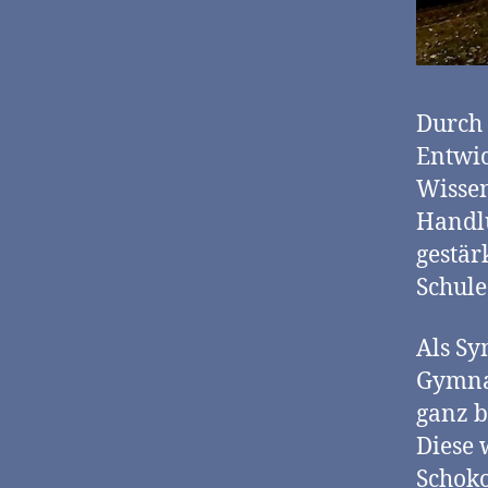
Durch 
Entwic
Wissen
Handl
gestär
Schule
Als Sy
Gymnas
ganz b
Diese 
Schoko