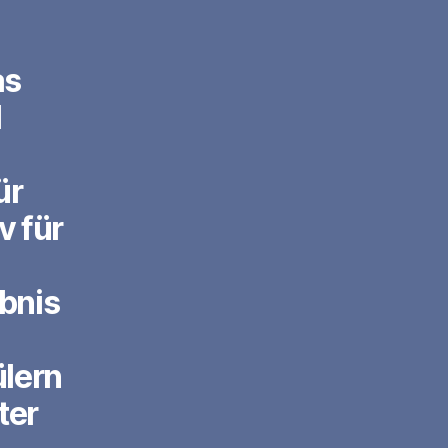
as
l
ür
v für
ebnis
ülern
ter