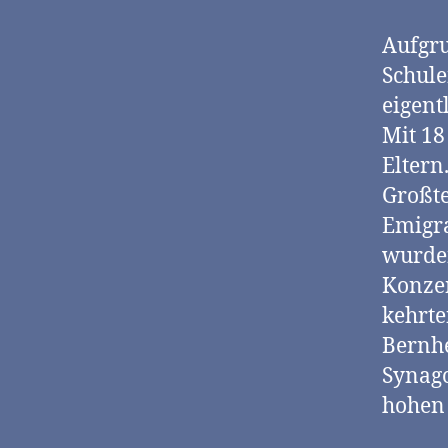
Aufgru
Schule
eigent
Mit 18
Eltern
Großte
Emigra
wurden
Konzen
kehrte
Bernhe
Synago
hohen 