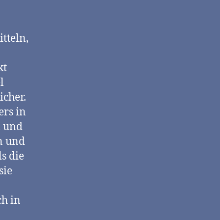
tteln,
kt
l
icher.
ers in
m und
n und
s die
sie
h in