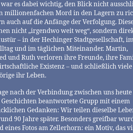
war es dabei wichtig, den Blick nicht ausschl
n millionenfachen Mord in den Lagern zu ric
n auch auf die Anfänge der Verfolgung. Dies
en nicht „irgendwo weit weg“, sondern direk
ustür – in der Hechinger Stadtgesellschaft, i
lltag und im täglichen Miteinander. Martin,
d und Ruth verloren ihre Freunde, ihre Fam
irtschaftliche Existenz – und schließlich viele
rige ihr Leben.
age nach der Verbindung zwischen uns heute
 Geschichten beantwortete Grupp mit einem
cklichen Gedanken: Wir teilen dieselbe Leb
rund 90 Jahre später. Besonders greifbar wur
 eines Fotos am Zellerhorn: ein Motiv, das vi