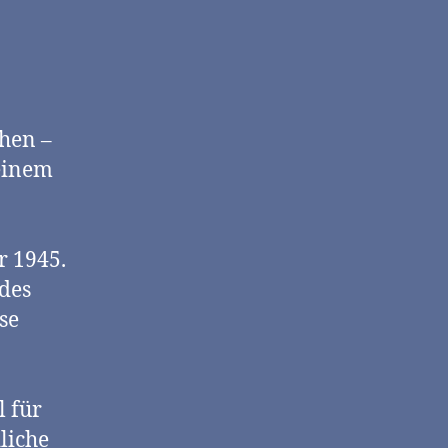
hen –
 einem
r 1945.
 des
se
 für
liche