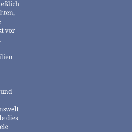
ießlich
hten,
e
t vor
m
ilien
 und
enswelt
de dies
ele