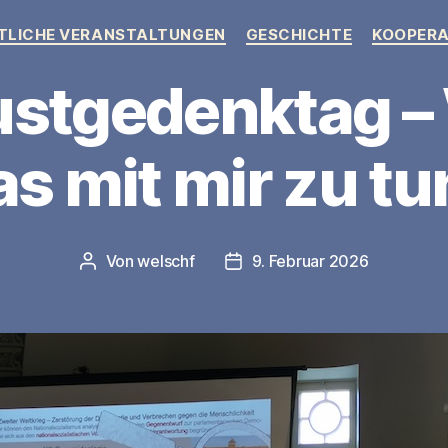
Kategorien
TLICHE VERANSTALTUNGEN
GESCHICHTE
KOOPERA
stgedenktag –
as mit mir zu tu
Von
welschf
9. Februar 2026
Beitragsautor
Veröffentlichungsdatum