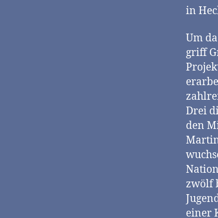
in Hec
Um das
griff 
Projek
erarbe
zahlre
Drei d
den Mi
Martin
wuchse
Nation
zwölf 
Jugend
einer 