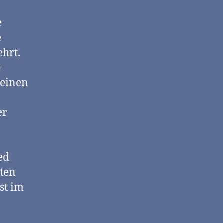
e
e
ehrt.
e
 einen
er
ed
rten
st im