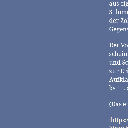
aus ei
Solom
der Zo
Gegenw
Der Vo
schein
und Sc
zur Er
Aufklä
kann, 
(Das e
:
https