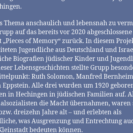
hingen.
 Thema anschaulich und lebensnah zu vermi
Grupp auf das bereits vor 2020 abgeschlossene
t „Pieces of Memory“ zurück. In diesem Proje
iteten Jugendliche aus Deutschland und Israe
iche Biografien jüdischer Kinder und Jugendl
ieser Lebensgeschichten stellte Grupp besond
ttelpunkt: Ruth Solomon, Manfred Bernhei
 Eppstein. Alle drei wurden um 1920 gebore
n in Hechingen in jüdischen Familien auf. Al
alsozialisten die Macht übernahmen, waren 
bzw. dreizehn Jahre alt – und erlebten als
liche, was Ausgrenzung und Entrechtung auc
Kleinstadt bedeuten können.