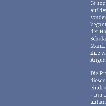
Grupp 
auf de
sonder
begann
der Ha
Schula
Manfre
ihre w
Angehö
Die Fr
diesen
eindrü
– nur 
anhand