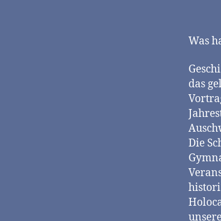
Was ha
Geschi
das ge
Vortra
Jahres
Auschw
Die Sc
Gymnas
Verans
histor
Holoca
unsere