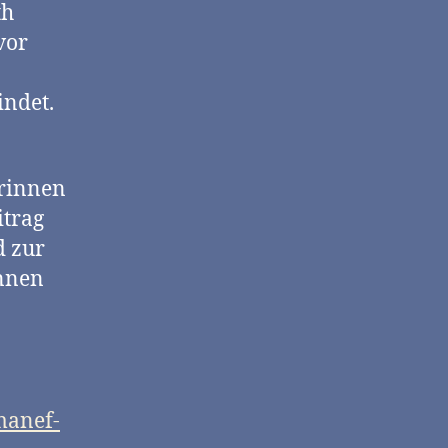
th
vor
ndet.
erinnen
itrag
d zur
innen
manef-