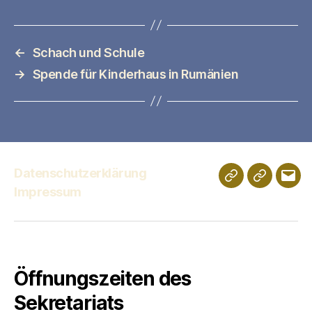
←
Schach und Schule
→
Spende für Kinderhaus in Rumänien
Datenschutzerklärung
Schulportfolio
Digitales
E-
Impressum
Klassenz
Mail
Öffnungszeiten des
Sekretariats