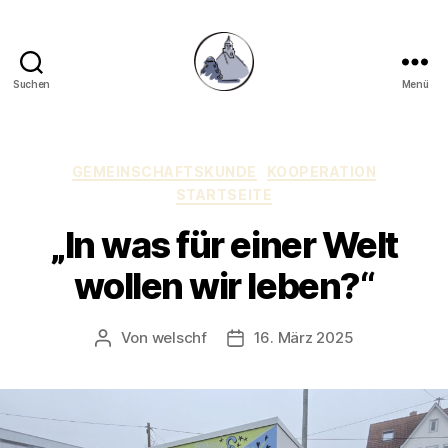
Suchen
Menü
Gymnasium
Hechingen
Kategorien
GEMEINSCHAFTSKUNDE
KOOPERATION
STARTSEITE
„In was für einer Welt
wollen wir leben?“
Von
welschf
16. März 2025
Beitragsautor
Veröffentlichungsdatum