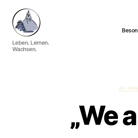
Beson
Gymnasium
Leben. Lernen.
Hechingen
Wachsen.
AG AN
„We a