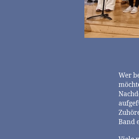
Wer be
möchte
Nachd
aufgef
Zuhör
Band e