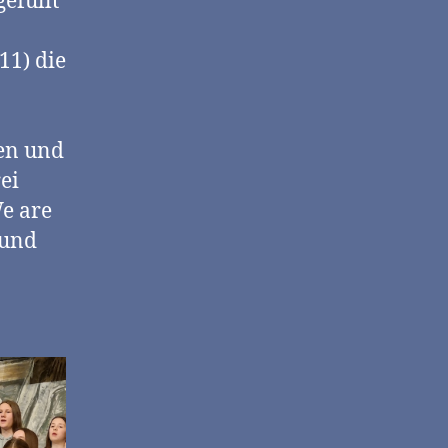
efüllt
11) die
nen und
ei
We are
 und