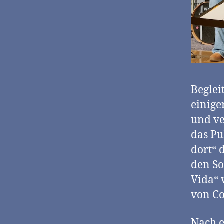
Beglei
einige
und ve
das Pu
dort“ 
den So
Vida“ 
von Co
Nach e