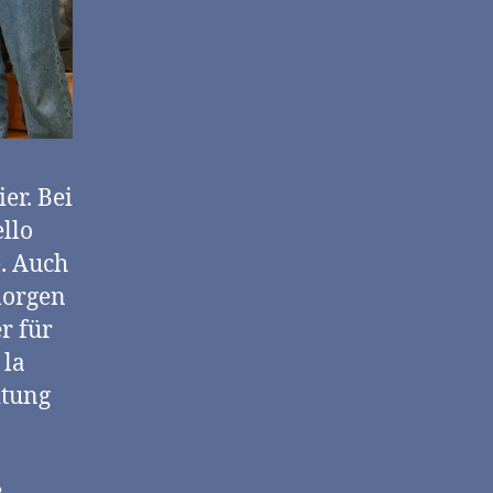
er. Bei
llo
. Auch
morgen
r für
 la
itung
e