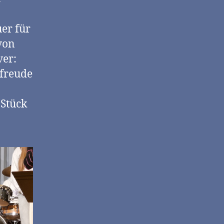
er für
von
ver:
lfreude
 Stück