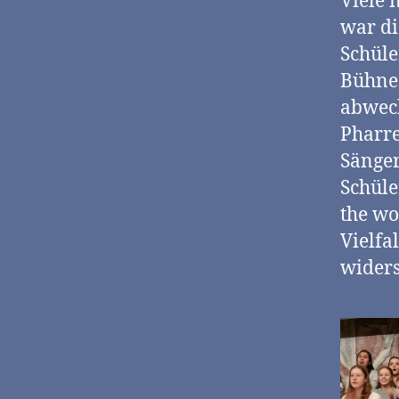
Viele 
war di
Schüle
Bühne 
abwec
Pharre
Sänger
Schüle
the wo
Vielfa
widers