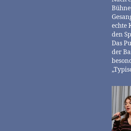
Bühne 
Gesang
echte 
den Sp
Das Pu
der Ba
besond
„Typis