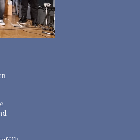
en
he
nd