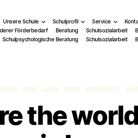
Unsere Schule
Schulprofil
Service
Kont
derer Förderbedarf
Beratung
Schulsozialarbeit
Schulpsychologische Beratung
Schulsozialarbeit
Kategorien
GEBOTE
BAND
CHOR
MUSIK
MUSIKPROFIL
STA
re the world“