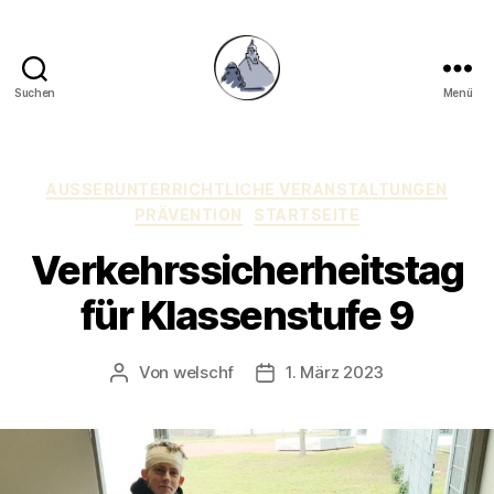
Suchen
Menü
Gymnasium
Hechingen
Kategorien
AUSSERUNTERRICHTLICHE VERANSTALTUNGEN
PRÄVENTION
STARTSEITE
Verkehrssicherheitstag
für Klassenstufe 9
Von
welschf
1. März 2023
Beitragsautor
Veröffentlichungsdatum