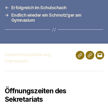
←
Erfolgreich im Schulschach
→
Endlich wieder ein Schmotz’ger am
Gymnasium
Datenschutzerklärung
Schulportfolio
Digitales
E-
Impressum
Klassenz
Mail
Öffnungszeiten des
Sekretariats