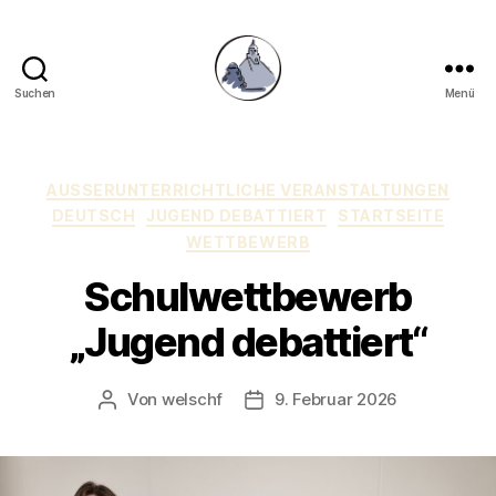
Suchen
Menü
Gymnasium
Hechingen
Kategorien
AUSSERUNTERRICHTLICHE VERANSTALTUNGEN
DEUTSCH
JUGEND DEBATTIERT
STARTSEITE
WETTBEWERB
Schulwettbewerb
„Jugend debattiert“
Von
welschf
9. Februar 2026
Beitragsautor
Veröffentlichungsdatum