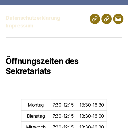
Datenschutzerklärung
Schulportfolio
Digitales
E-
Impressum
Klassenz
Mail
Öffnungszeiten des
Sekretariats
Montag
7:30-12:15
13:30-16:30
Dienstag
7:30-12:15
13:30-16:00
Mittwoch
7:30-12:15
13:30-16:30