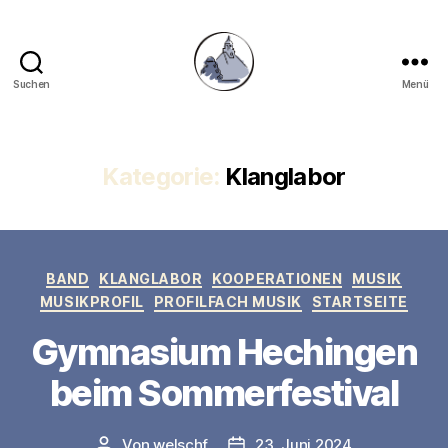
Suchen
Menü
Gymnasium
Hechingen
Kategorie:
Klanglabor
Kategorien
BAND
KLANGLABOR
KOOPERATIONEN
MUSIK
MUSIKPROFIL
PROFILFACH MUSIK
STARTSEITE
Gymnasium Hechingen
beim Sommerfestival
Von
welschf
23. Juni 2024
Beitragsautor
Veröffentlichungsdatum