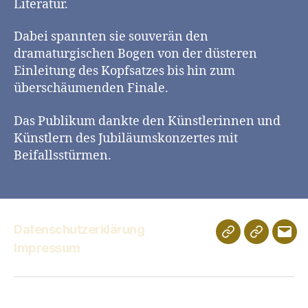
Literatur.
Dabei spannten sie souverän den
dramaturgischen Bogen von der düsteren
Einleitung des Kopfsatzes bis hin zum
überschäumenden Finale.
Das Publikum dankte den Künstlerinnen und
Künstlern des Jubiläumskonzertes mit
Beifallsstürmen.
Datenschutzerklärung
Schulportfolio
Digitales
E-
Impressum
Klassenz
Mail