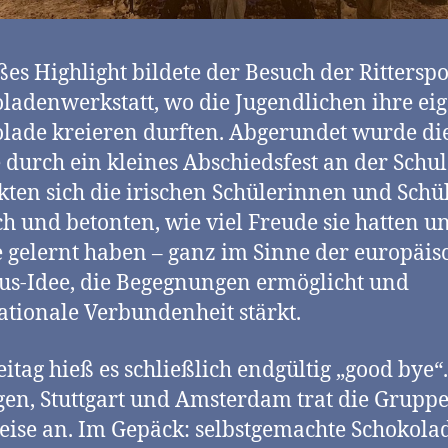
ßes Highlight bildete der Besuch der Ritterspo
ladenwerkstatt, wo die Jugendlichen ihre ei
lade kreieren durften. Abgerundet wurde di
durch ein kleines Abschiedsfest an der Schul
ten sich die irischen Schülerinnen und Schü
ch und betonten, wie viel Freude sie hatten u
ie gelernt haben – ganz im Sinne der europäi
s-Idee, die Begegnungen ermöglicht und
ationale Verbundenheit stärkt.
itag hieß es schließlich endgültig „good bye“
en, Stuttgart und Amsterdam trat die Gruppe
ise an. Im Gepäck: selbstgemachte Schokola