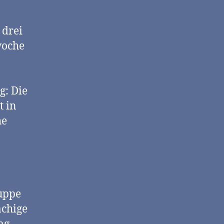
 drei
woche
g: Die
t in
he
uppe
achige