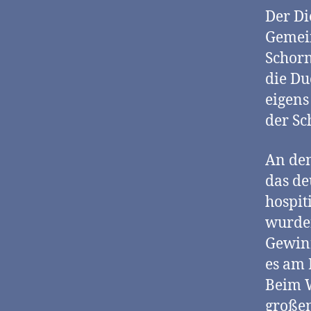
Der Di
Gemein
Schorn
die D
eigens
der Sch
An den
das de
hospit
wurden
Gewinn
es am 
Beim W
großen