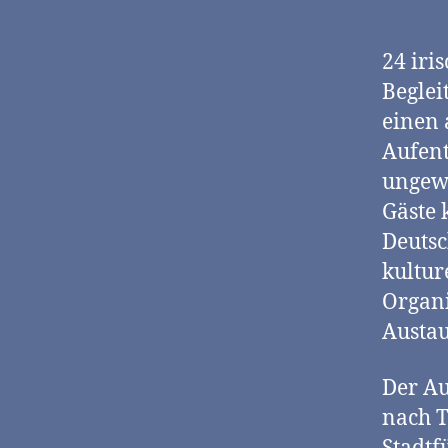
24 iri
Beglei
einen 
Aufent
ungewö
Gäste 
Deutsc
kultur
Organi
Austa
Der Au
nach T