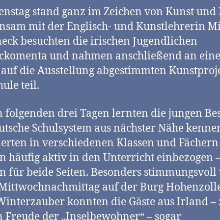
enstag stand ganz im Zeichen von Kunst und 
sam mit der Englisch- und Kunstlehrerin M
eck besuchten die irischen Jugendlichen
uckomenta und nahmen anschließend an ein
 auf die Ausstellung abgestimmten Kunstproje
ule teil.
 folgenden drei Tagen lernten die jungen Be
utsche Schulsystem aus nächster Nähe kennen
ierten in verschiedenen Klassen und Fächer
 häufig aktiv in den Unterricht einbezogen –
 für beide Seiten. Besonders stimmungsvoll
Mittwochnachmittag auf der Burg Hohenzoll
interzauber konnten die Gäste aus Irland – 
 Freude der „Inselbewohner“ – sogar