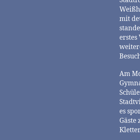
Stadtf
Weißh
mit de
stande
erstes
weiter
Besuch
Am Mo
Gymnas
Schüle
Stadtv
es spo
Gäste 
Klette