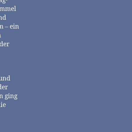
ag-
ummel
nd
 – ein
n
 der
 und
der
n ging
die