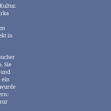
Kultur.
irka
em
kt in
sucher
. Sie
n und
 ein
 wurde
ern:
zur