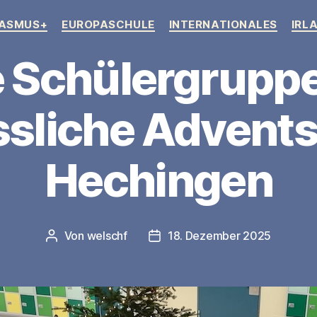
Kategorien
ASMUS+
EUROPASCHULE
INTERNATIONALES
IRL
e Schülergruppe
sliche Advent
Hechingen
Von
welschf
18. Dezember 2025
Beitragsautor
Veröffentlichungsdatum