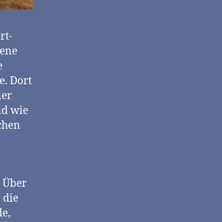
rt-
gene
e
e. Dort
ler
nd wie
schen
. Über
 die
de,