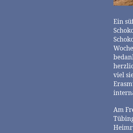
Ein sü
Schoko
Schoko
Woche 
bedank
herzli
viel s
Erasmu
intern
Am Fre
Tübing
Heimre