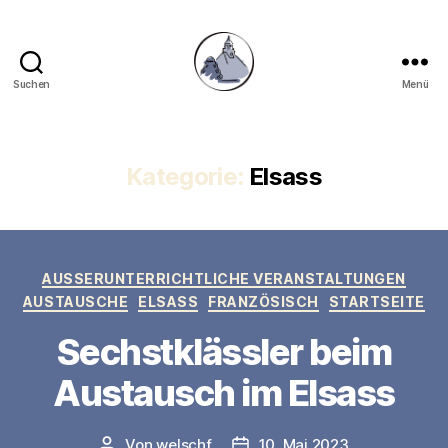
Suchen
Menü
Gymnasium
Hechingen
Kategorie:
Elsass
Kategorien
AUSSERUNTERRICHTLICHE VERANSTALTUNGEN
AUSTAUSCHE
ELSASS
FRANZÖSISCH
STARTSEITE
Sechstklässler beim
Austausch im Elsass
Von
welschf
10. Mai 2023
Beitragsautor
Veröffentlichungsdatum