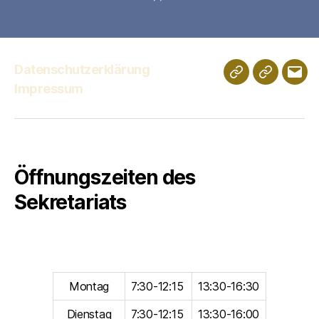
Datenschutzerklärung
Schulportfolio
Digitales
E-
Impressum
Klassenz
Mail
Öffnungszeiten des
Sekretariats
Montag
7:30-12:15
13:30-16:30
Dienstag
7:30-12:15
13:30-16:00