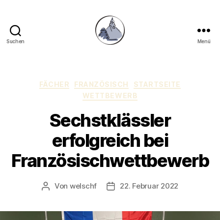
Suchen
Menü
Gymnasium
Hechingen
Kategorien
FÄCHER
FRANZÖSISCH
STARTSEITE
WETTBEWERB
Sechstklässler
erfolgreich bei
Französischwettbewerb
Von
welschf
22. Februar 2022
Beitragsautor
Veröffentlichungsdatum