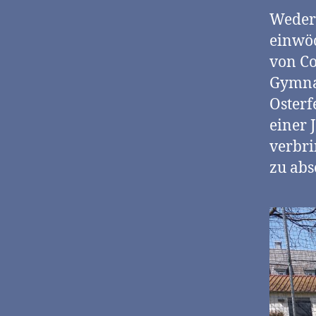
Weder 
einwöc
von Co
Gymnas
Osterf
einer 
verbri
zu abs