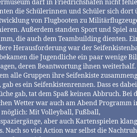
rmuseum darf in Friedrichshafen nicht fehl
nten die Schülerinnen und Schüler sich dort 
twicklung von Flugbooten zu Militärflugzeu
ieren. Außerdem standen Sport und Spiel a
mm, die auch dem Teambuilding dienten. Ei
ere Herausforderung war der Seifenkistenb
bekamen die Jugendliche ein paar wenige Bi
agen, deren Beantwortung ihnen weiterhalf.
m alle Gruppen ihre Seifenkiste zusammen
, gab es ein Seifenkistenrennen. Dass es dabe
che gab, tat dem Spaß keinen Abbruch. Bei
ichen Wetter war auch am Abend Programm 
 möglich: Mit Volleyball, Fußball,
spaziergänge, aber auch Kartenspielen klang
s. Nach so viel Action war selbst die Nachtru