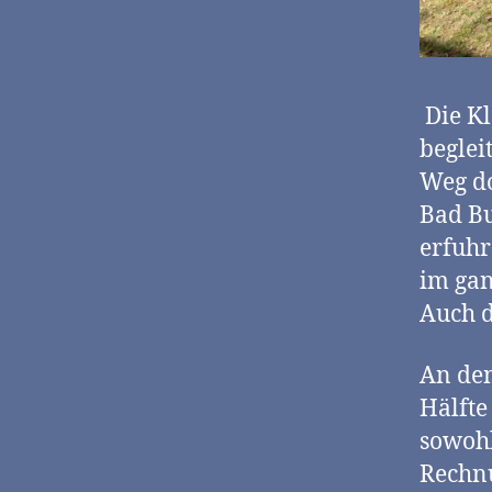
Die Kl
beglei
Weg do
Bad Bu
erfuhr
im gan
Auch d
An den
Hälfte
sowohl
Rechnu