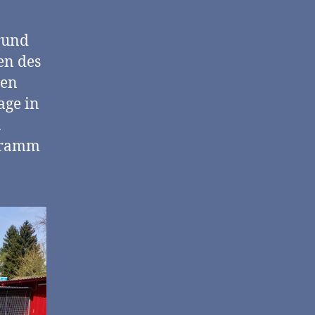
rund
sen des
den
age in
u
ogramm