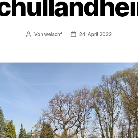
chullandhe
Von
welschf
24. April 2022
Beitragsautor
Veröffentlichungsdatum