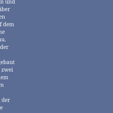
en und
über
gen
uf dem
ne
au.
lder
gebaut
i zwei
 dem
im
 der
he