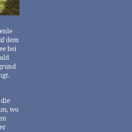
ienle
Auf dem
ee bei
ald
rgrund
ngt.
 die
mm, wo
sen
er