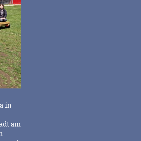
a in
tadt am
m