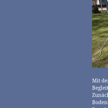
Mit de
Beglei
Zunäch
Bodens