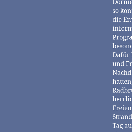
Dornie
so kon
die En
inform
Progra
besond
Dafür 
und Fr
Nachde
hatten
Radbrü
herrl
Freien
Strand
Tag au