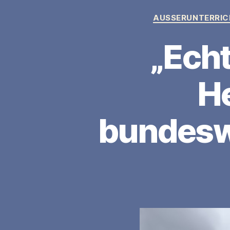
AUSSERUNTERRIC
„Ech
H
bundesw