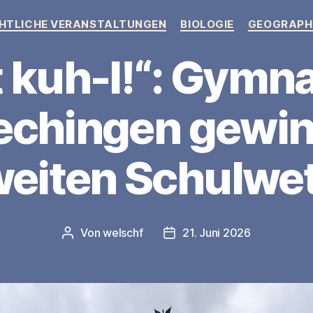
Kategorien
HTLICHE VERANSTALTUNGEN
BIOLOGIE
GEOGRAPH
t kuh-l!“: Gymn
echingen gewin
eiten Schulwe
Von
welschf
21. Juni 2026
Beitragsautor
Veröffentlichungsdatum