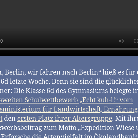
n, Berlin, wir fahren nach Berlin“ hieß es für 
 6d letzte Woche. Denn sie sind die glücklich
er: Die Klasse 6d des Gymnasiums belegte i
weiten Schulwettbewerb „Echt kuh-l!“ vom
ministerium für Landwirtschaft, Ernährun
t
den
ersten Platz ihrer Altersgruppe
. Mit ih
werbsbeitrag zum Motto „Expedition Wiese
 Erforsche die Artenvielfalt im Ökolandbau!“