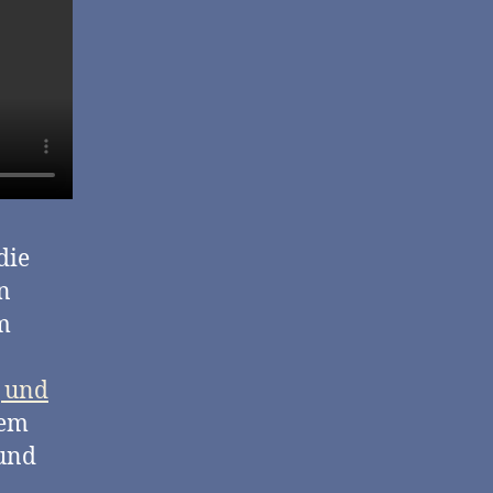
die
en
m
g und
rem
 und