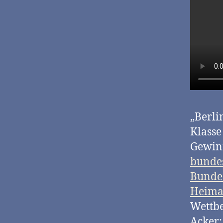
„Berli
Klasse
Gewinn
bundes
Bundes
Heima
Wettbe
Acker: