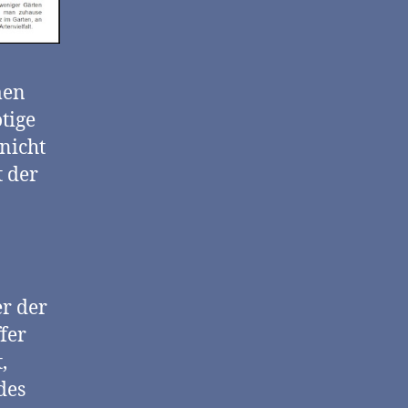
men
tige
nicht
t der
er der
fer
,
des