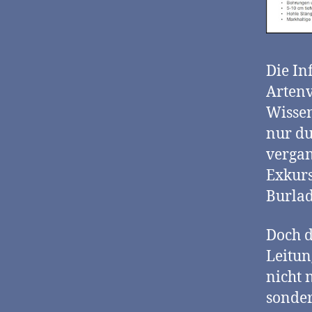
Die In
Artenv
Wissen
nur du
vergan
Exkurs
Burla
Doch d
Leitun
nicht 
sonder