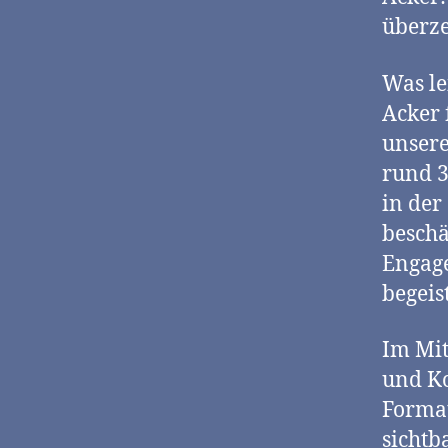
überze
Was le
Acker 
unsere
rund 3
in der
beschä
Engage
begeis
Im Mit
und Ko
Format
sichtb