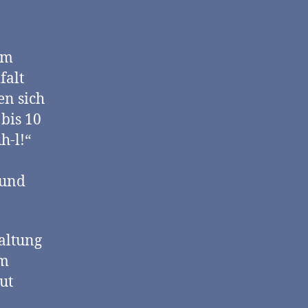
em
falt
en sich
bis 10
h-l!“
 und
taltung
im
ut