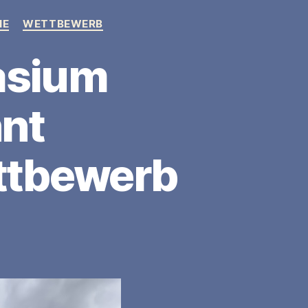
IE
WETTBEWERB
asium
nt
ttbewerb