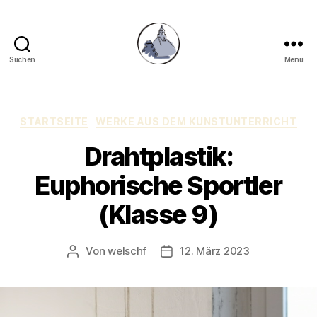
Suchen
Menü
Gymnasium
Hechingen
Kategorien
STARTSEITE
WERKE AUS DEM KUNSTUNTERRICHT
Drahtplastik:
Euphorische Sportler
(Klasse 9)
Von
welschf
12. März 2023
Beitragsautor
Veröffentlichungsdatum