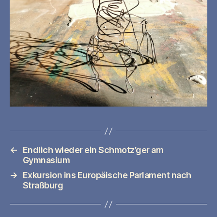
←
Endlich wieder ein Schmotz’ger am
Gymnasium
→
Exkursion ins Europäische Parlament nach
Straßburg