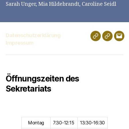
Sarah Unger, Mia Hildebrandt, Caroline Seidl
Datenschutzerklärung
Schulportfolio
Digitales
E-
Impressum
Klassenz
Mail
Öffnungszeiten des
Sekretariats
Montag
7:30-12:15
13:30-16:30