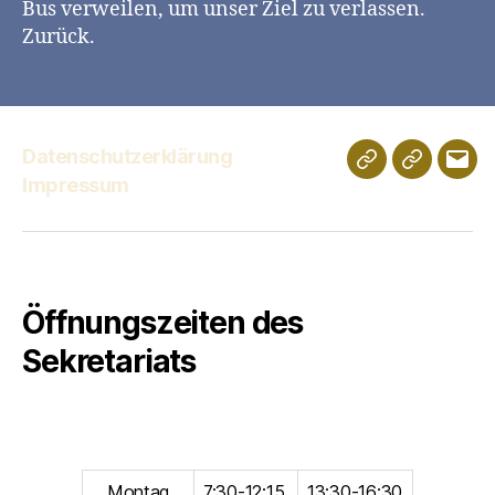
Bus verweilen, um unser Ziel zu verlassen.
Zurück.
Datenschutzerklärung
Schulportfolio
Digitales
E-
Impressum
Klassenz
Mail
Öffnungszeiten des
Sekretariats
Montag
7:30-12:15
13:30-16:30