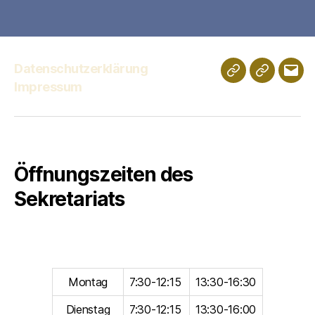
Datenschutzerklärung
Schulportfolio
Digitales
E-
Impressum
Klassenz
Mail
Öffnungszeiten des
Sekretariats
Montag
7:30-12:15
13:30-16:30
Dienstag
7:30-12:15
13:30-16:00